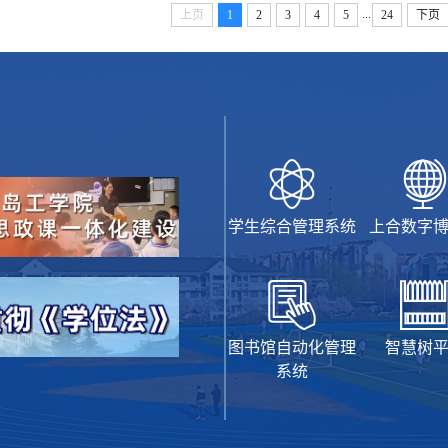
...
上页
1
2
3
4
5
24
下页
学生综合管理系统
上合数字
图书馆自动化管理
智慧树
系统