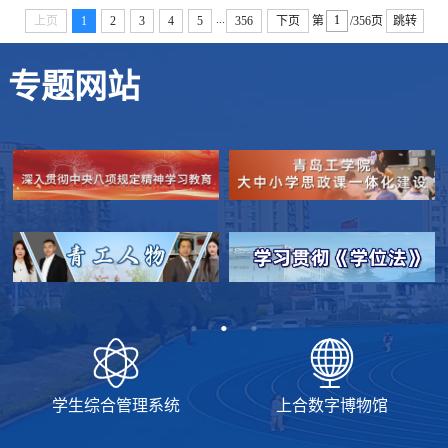
...
上页
1
2
3
4
5
356
下页
第
/356页
跳转
专题网站
学生综合管理系统
上合数字博物馆