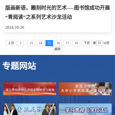
版画新语，雕刻时光的艺术----图书馆成功开展
“青阅读”之系列艺术沙龙活动
2024-10-20
...
上页
1
13
14
15
16
17
18
下页
第
/18页
跳转
专题网站